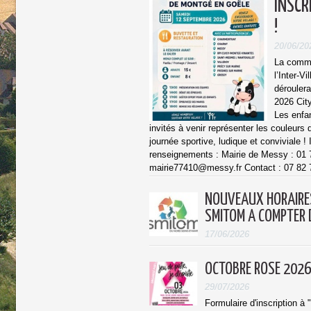
INSCR
!
20/06/20
La commu
l’Inter-V
dérouler
2026 Cit
Les enfa
invités à venir représenter les couleurs
journée sportive, ludique et conviviale ! 
renseignements : Mairie de Messy : 01 
mairie77410@messy.fr Contact : 07 82 7
NOUVEAUX HORAIRES
SMITOM A COMPTER 
17/06/2026
OCTOBRE ROSE 2026
29/07/2026
Formulaire d'inscription à 