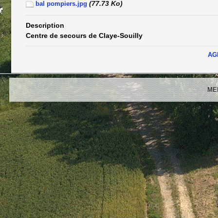
(77.73 Ko)
bal pompiers.jpg
Description
Centre de secours de Claye-Souilly
AG
ME