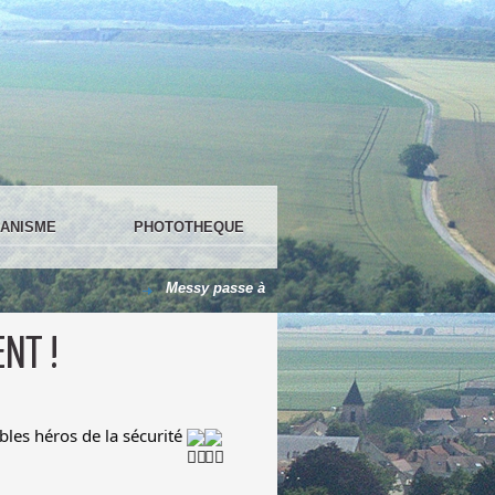
ANISME
PHOTOTHEQUE
Messy passe à 100 % en LED !
Le centre de loi
ENT !
bles héros de la sécurité 