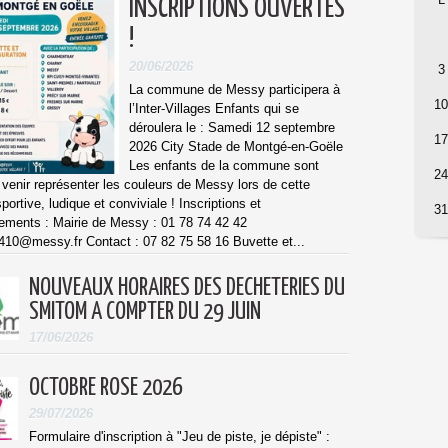
INSCRIPTIONS OUVERTES
!
20/06/2026
3
La commune de Messy participera à
10
l’Inter-Villages Enfants qui se
déroulera le : Samedi 12 septembre
17
2026 City Stade de Montgé-en-Goële
Les enfants de la commune sont
24
à venir représenter les couleurs de Messy lors de cette
portive, ludique et conviviale ! Inscriptions et
31
ements : Mairie de Messy : 01 78 74 42 42
410@messy.fr Contact : 07 82 75 58 16 Buvette et...
NOUVEAUX HORAIRES DES DECHETERIES DU
SMITOM A COMPTER DU 29 JUIN
17/06/2026
OCTOBRE ROSE 2026
29/07/2026
Formulaire d'inscription à "Jeu de piste, je dépiste" :