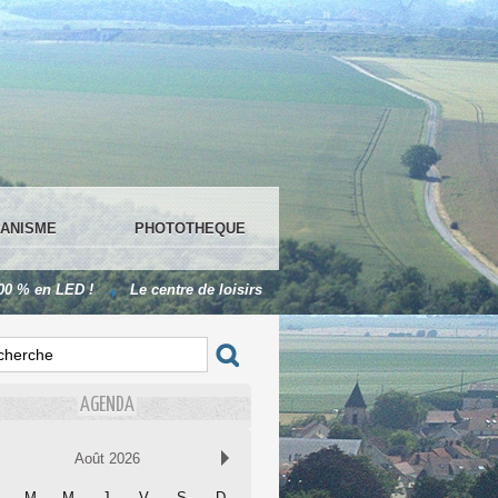
ANISME
PHOTOTHEQUE
 en LED !
Le centre de loisirs
LES MENUS DE LA CANTINE
AGENDA
Août 2026
M
M
J
V
S
D