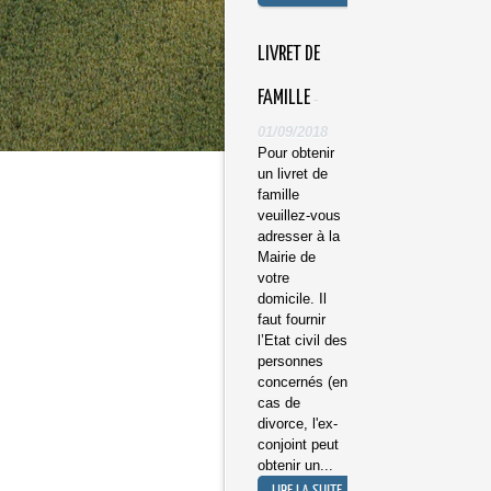
​LIVRET DE
FAMILLE
-
01/09/2018
Pour obtenir
un livret de
famille
veuillez-vous
adresser à la
Mairie de
votre
domicile. Il
faut fournir
l’Etat civil des
personnes
concernés (en
cas de
divorce, l'ex-
conjoint peut
obtenir un...