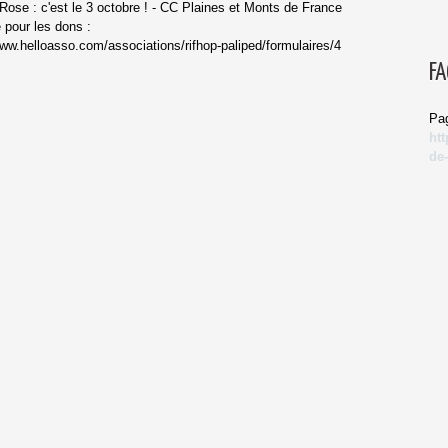
Rose : c'est le 3 octobre ! - CC Plaines et Monts de France
 pour les dons :
www.helloasso.com/associations/rifhop-paliped/formulaires/4
FA
Pag
ht
de