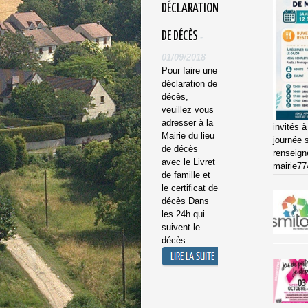
DÉCLARATION
DE DÉCÈS
-
01/09/2018
Pour faire une
déclaration de
décès,
veuillez vous
adresser à la
invités 
Mairie du lieu
journée s
de décès
renseign
avec le Livret
mairie77
de famille et
le certificat de
décès Dans
les 24h qui
suivent le
décès