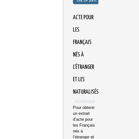
​ACTE POUR
LES
FRANÇAIS
NÉS À
L'ÉTRANGER
ET LES
NATURALISÉS
-
01/09/2018
Pour obtenir
un extrait
d’acte pour
les Français
nés à
l’étranger et