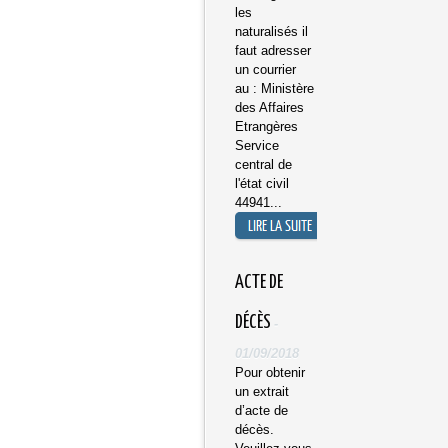
les
naturalisés il
faut adresser
un courrier
au : Ministère
des Affaires
Etrangères
Service
central de
l'état civil
44941...
​ACTE DE
DÉCÈS
-
01/09/2018
Pour obtenir
un extrait
d’acte de
décès.