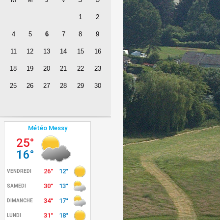
1
2
4
5
6
7
8
9
11
12
13
14
15
16
18
19
20
21
22
23
25
26
27
28
29
30