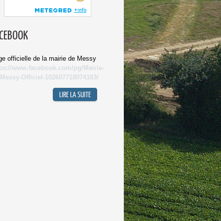
CEBOOK
e officielle de la mairie de Messy
tps://www.facebook.com/pg/Mairie-
-Messy-Officiel-102607718074183/