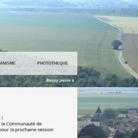
ANISME
PHOTOTHEQUE
Messy passe à 100 % en LED !
Le centre de lo
 !
et la Communauté de
pour la prochaine session